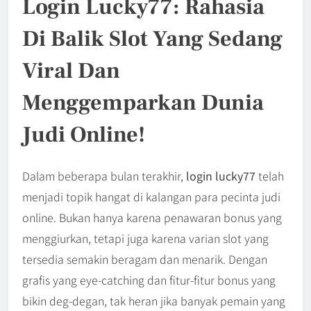
Login Lucky77: Rahasia
Di Balik Slot Yang Sedang
Viral Dan
Menggemparkan Dunia
Judi Online!
Dalam beberapa bulan terakhir,
login lucky77
telah
menjadi topik hangat di kalangan para pecinta judi
online. Bukan hanya karena penawaran bonus yang
menggiurkan, tetapi juga karena varian slot yang
tersedia semakin beragam dan menarik. Dengan
grafis yang eye-catching dan fitur-fitur bonus yang
bikin deg-degan, tak heran jika banyak pemain yang