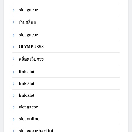
slot gacor
เว็บสล็อต
slot gacor
OLYMPUS88
สล็อตเว็บตรง
link slot
link slot
link slot
slot gacor
slot online
slot gacor hari ini