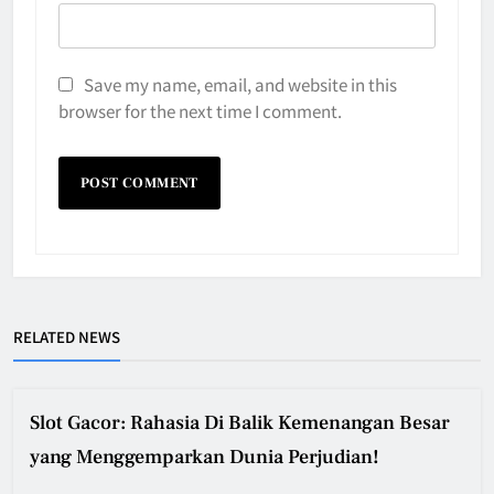
Save my name, email, and website in this
browser for the next time I comment.
RELATED NEWS
Slot Gacor: Rahasia Di Balik Kemenangan Besar
yang Menggemparkan Dunia Perjudian!