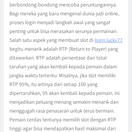
berbondong-bondong mencoba peruntungannya.
Bagi mereka yang baru mengenal dunia judi online,
proses login menjadi langkah awal yang sangat
penting untuk bisa merasakan serunya permainan.
Salah satu aspek yang membuat slot di
login lucky77
begitu menarik adalah RTP (Return to Player) yang
ditawarkan. RTP adalah persentase dari total
taruhan yang akan kembali kepada pemain dalam
jangka waktu tertentu. Misalnya, jika slot memiliki
RTP 95%, itu artinya dari setiap 100 yang
dipertaruhkan, 95 akan kembali kepada pemain. Ini
menjadikan peluang menang semakin menarik dan
menggugah rasa penasaran untuk terus bermain.
Pemain cerdas tentunya memilih slot dengan RTP
tinggi agar bisa mendapatkan hasil maksimal dari