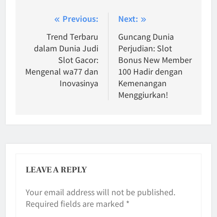
Post
Previous:
Next:
navigation
Trend Terbaru
Guncang Dunia
dalam Dunia Judi
Perjudian: Slot
Slot Gacor:
Bonus New Member
Mengenal wa77 dan
100 Hadir dengan
Inovasinya
Kemenangan
Menggiurkan!
LEAVE A REPLY
Your email address will not be published.
Required fields are marked
*